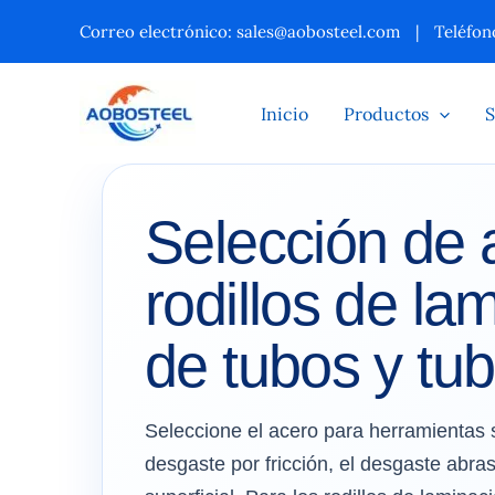
Ir
Correo electrónico:
sales@aobosteel.com
|
Teléfono
al
contenido
Inicio
Productos
S
Selección de 
rodillos de la
de tubos y tub
Seleccione el acero para herramientas s
desgaste por fricción, el desgaste abras