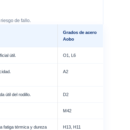
riesgo de fallo.
Grados de acero
Aobo
ial útil.
O1, L6
cidad.
A2
 útil del rodillo.
D2
M42
la fatiga térmica y dureza
H13, H11