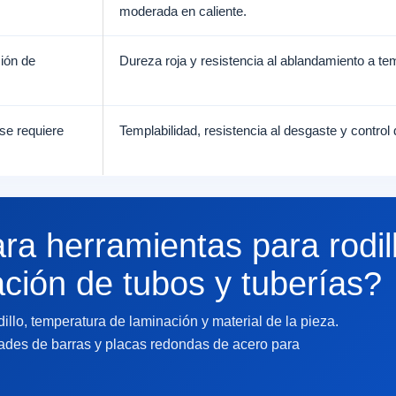
moderada en caliente.
ción de
Dureza roja y resistencia al ablandamiento a t
se requiere
Templabilidad, resistencia al desgaste y control
ra herramientas para rodil
ación de tubos y tuberías?
dillo, temperatura de laminación y material de la pieza.
ades de barras y placas redondas de acero para