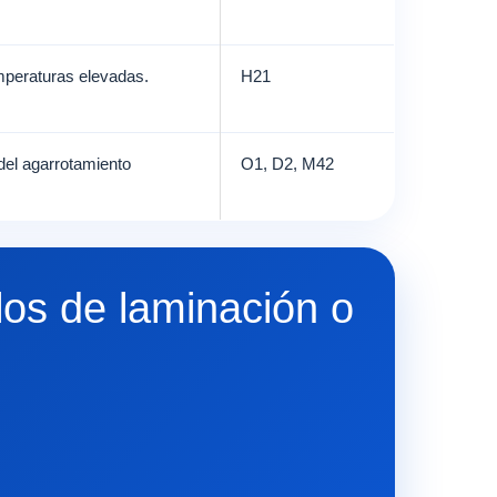
emperaturas elevadas.
H21
 del agarrotamiento
O1, D2, M42
los de laminación o