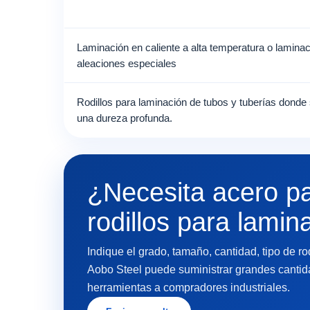
Laminación en caliente a alta temperatura o lamina
aleaciones especiales
Rodillos para laminación de tubos y tuberías donde 
una dureza profunda.
¿Necesita acero pa
rodillos para lamin
Indique el grado, tamaño, cantidad, tipo de ro
Aobo Steel puede suministrar grandes cantid
herramientas a compradores industriales.