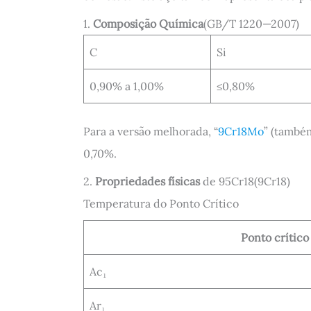
1.
Composição Química
(GB/T 1220—2007)
C
Si
0,90% a 1,00%
≤0,80%
Para a versão melhorada, “
9Cr18Mo
” (tamb
0,70%.
2.
Propriedades físicas
de 95Cr18(9Cr18)
Temperatura do Ponto Crítico
Ponto crítico
Ac₁
Ar₁