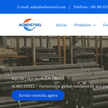
Ir
E-mail:
sales@aobosteel.com
|
Telefone: +86 180 62
para
o
Início
Produtos
Fo
conteúdo
95Cr18 | Aço inoxidável 9Cr18
AOBO STEEL – Fornecedor global confiável de aço pa
Enviar consulta agora