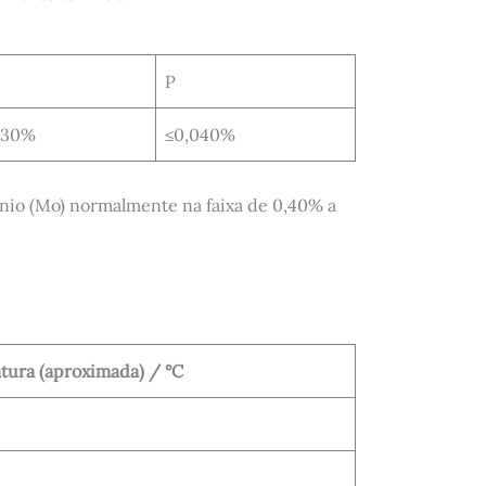
P
030%
≤0,040%
ênio (Mo) normalmente na faixa de 0,40% a
ura (aproximada) / °C