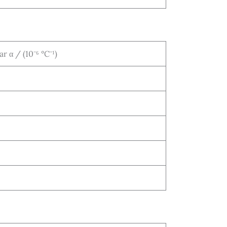
 α / (10⁻⁶ °C⁻¹)