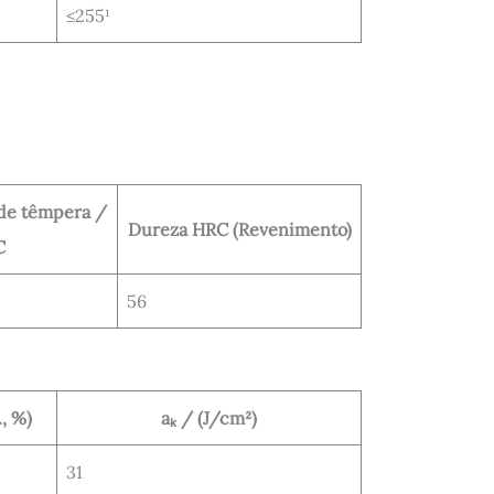
≤255¹
de têmpera /
Dureza HRC (Revenimento)
C
56
., %)
aₖ / (J/cm²)
31