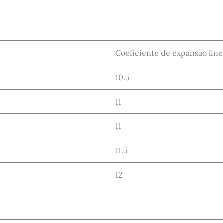
Coeficiente de expansão linear
10.5
11
11
11.5
12