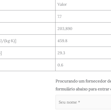
Valor
7.7
203,890
J/(kg·K)]
459.8
)]
29.3
0.6
Procurando um fornecedor de
formulário abaixo para entra