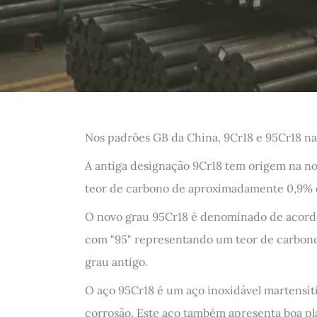
Nos padrões GB da China, 9Cr18 e 95Cr18 na
A antiga designação 9Cr18 tem origem na n
teor de carbono de aproximadamente 0,9% 
O novo grau 95Cr18 é denominado de acord
com "95" representando um teor de carbon
grau antigo.
O aço 95Cr18 é um aço inoxidável martensític
corrosão. Este aço também apresenta boa pl