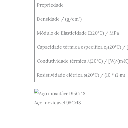
Propriedade
Densidade / (g/cm³)
Módulo de Elasticidade E(20°C) / MPa
Capacidade térmica específica cₚ(20°C) / [
Condutividade térmica λ(20°C) / [W/(m·K
Resistividade elétrica ρ(20°C) / (10⁻⁶ Ω·m)
Aço inoxidável 95Cr18