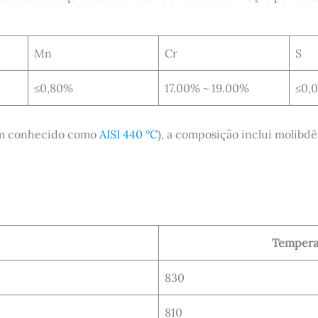
Mn
Cr
S
≤0,80%
17.00% ~ 19.00%
≤0,
ém conhecido como
AISI
440 °C
), a composição inclui molibd
Temperat
830
810