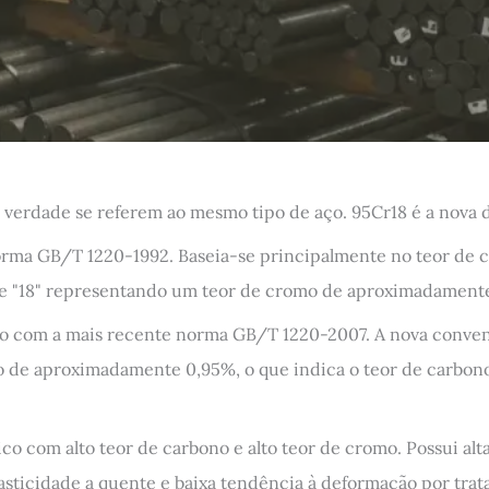
 verdade se referem ao mesmo tipo de aço. 95Cr18 é a nova d
orma GB/T 1220-1992. Baseia-se principalmente no teor de
e "18" representando um teor de cromo de aproximadament
o com a mais recente norma GB/T 1220-2007. A nova conven
o de aproximadamente 0,95%, o que indica o teor de carbo
o com alto teor de carbono e alto teor de cromo. Possui alta
asticidade a quente e baixa tendência à deformação por tra