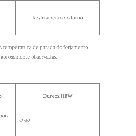
Resfriamento do forno
 A temperatura de parada do forjamento
rigorosamente observadas.
o
Dureza HBW
pois
≤255¹