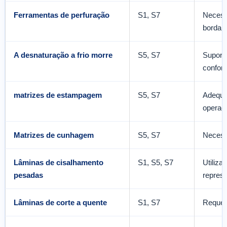
Ferramentas de perfuração
S1, S7
Necessi
borda.
A desnaturação a frio morre
S5, S7
Suport
confor
matrizes de estampagem
S5, S7
Adequa
operaç
Matrizes de cunhagem
S5, S7
Necessi
Lâminas de cisalhamento
S1, S5, S7
Utiliza
pesadas
repres
Lâminas de corte a quente
S1, S7
Requer