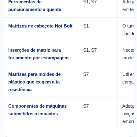
Ferramentas de
S1, S7
Adequa
puncionamento a quente
em tem
Matrizes de cabeçote Hot Bolt
S1
O tungs
tipo de
Inserções de matriz para
S1, S7
Necessi
forjamento por estampagem
modera
Matrizes para moldes de
S7
Útil e
plástico que exigem alta
cargas
resistência
Componentes de máquinas
S7
Adequa
submetidos a impactos
pinças,
embrea