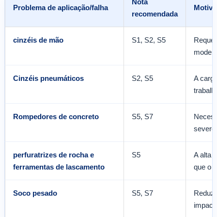
Nota
Problema de aplicação/falha
Motivo
recomendada
cinzéis de mão
S1, S2, S5
Requer 
modera
Cinzéis pneumáticos
S2, S5
A carga
trabalh
Rompedores de concreto
S5, S7
Necessi
severo
perfuratrizes de rocha e
S5
A alta 
ferramentas de lascamento
que o c
Soco pesado
S5, S7
Reduz l
impact