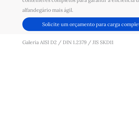
contêineres completos para garantir a eficiência
alfandegário mais ágil.
Solicite um orçamento para carga complet
Galeria AISI D2 / DIN 1.2379 / JIS SKD11