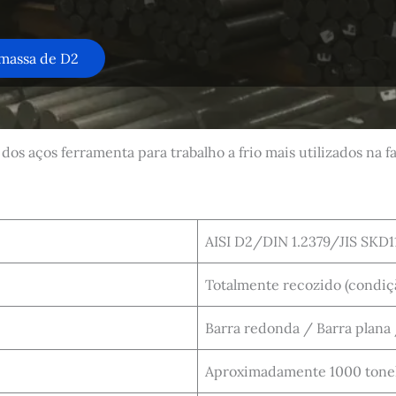
 massa de D2
dos aços ferramenta para trabalho a frio mais utilizados na f
AISI D2/DIN 1.2379/JIS SKD1
Totalmente recozido (condiç
Barra redonda / Barra plana 
Aproximadamente 1000 tonel