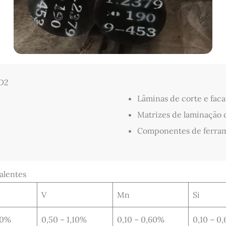
 D2
Lâminas de corte e faca
Matrizes de laminação 
Componentes de ferrame
alentes
V
Mn
Si
20%
0,50 – 1,10%
0,10 – 0,60%
0,10 – 0