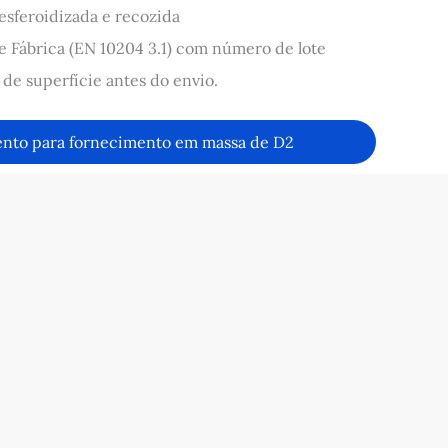
sferoidizada e recozida
e Fábrica (EN 10204 3.1) com número de lote
de superfície antes do envio.
ento para fornecimento em massa de D2