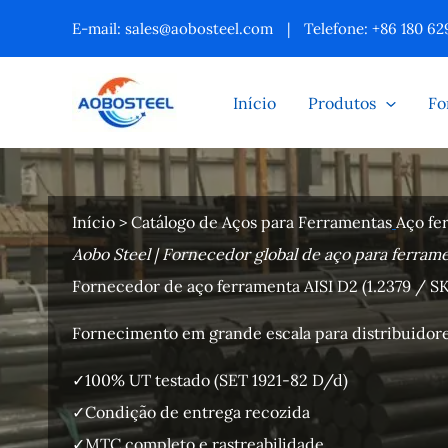
Ir
E-mail:
sales@aobosteel.com
|
Telefone: +86 180 62
para
o
Início
Produtos
Fo
conteúdo
Início
>
Catálogo de Aços para Ferramentas
Aço fe
Aobo Steel | Fornecedor global de aço para ferram
Fornecedor de aço ferramenta AISI D2 (1.2379 / S
Fornecimento em grande escala para distribuidore
✓100% UT testado (SET 1921-82 D/d)
✓Condição de entrega recozida
✓MTC completo e rastreabilidade