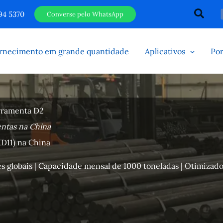
Pesqu
94 5370
Converse pelo WhatsApp
rnecimento em grande quantidade
Aplicativos
Por
rramenta D2
entas na China
KD11) na China
s globais | Capacidade mensal de 1000 toneladas | Otimizad