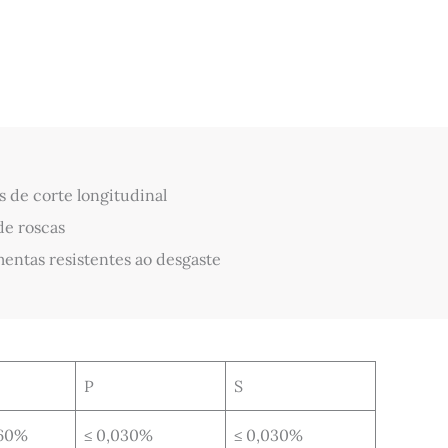
s de corte longitudinal
de roscas
ntas resistentes ao desgaste
P
S
,60%
≤ 0,030%
≤ 0,030%