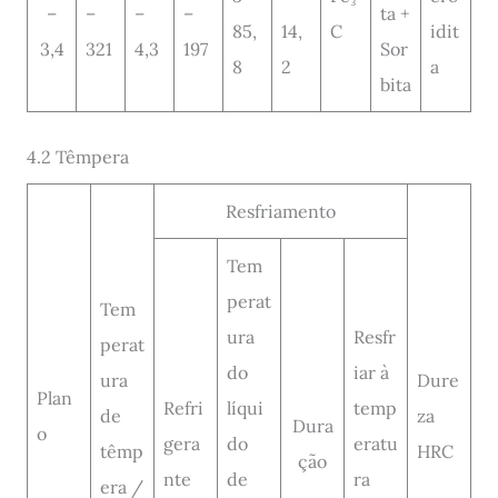
–
–
–
–
ta +
85,
14,
C
idit
3,4
321
4,3
197
Sor
8
2
a
bita
4.2 Têmpera
Resfriamento
Tem
perat
Tem
ura
Resfr
perat
do
iar à
ura
Dure
Plan
Refri
líqui
temp
de
za
Dura
o
gera
do
eratu
têmp
HRC
ção
nte
de
ra
era /