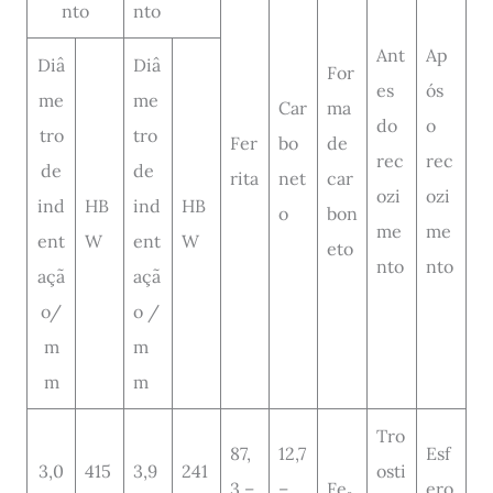
nto
nto
Ant
Ap
Diâ
Diâ
For
es
ós
me
me
Car
ma
do
o
tro
tro
Fer
bo
de
rec
rec
de
de
rita
net
car
ozi
ozi
ind
HB
ind
HB
o
bon
me
me
ent
W
ent
W
eto
nto
nto
açã
açã
o/
o /
m
m
m
m
Tro
87,
12,7
Esf
3,0
415
3,9
241
osti
3 –
–
Fe₃
ero