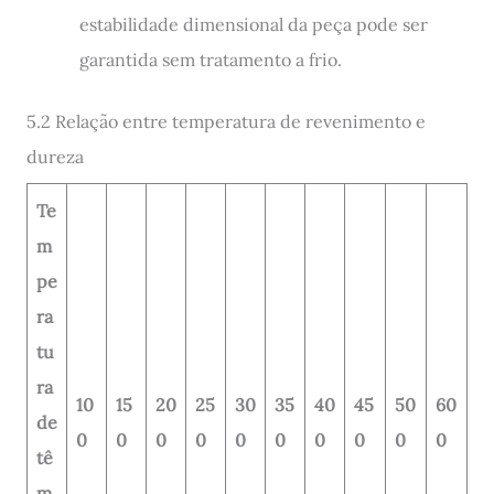
estabilidade dimensional da peça pode ser
garantida sem tratamento a frio.
5.2 Relação entre temperatura de revenimento e
dureza
Te
m
pe
ra
tu
ra
10
15
20
25
30
35
40
45
50
60
de
0
0
0
0
0
0
0
0
0
0
tê
m