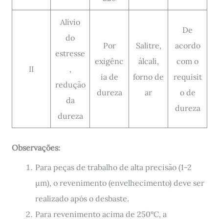
Alívio
De
do
Por
Salitre,
acordo
estresse
exigênc
álcali,
com o
II
,
ia de
forno de
requisit
redução
dureza
ar
o de
da
dureza
dureza
Observações:
Para peças de trabalho de alta precisão (1-2
μm), o revenimento (envelhecimento) deve ser
realizado após o desbaste.
Para revenimento acima de 250°C, a