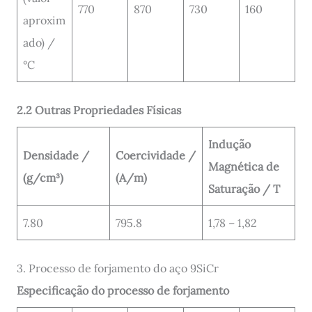
770
870
730
160
aproxim
ado) /
°C
2.2 Outras Propriedades Físicas
Indução
Densidade /
Coercividade /
Magnética de
(g/cm³)
(A/m)
Saturação / T
7.80
795.8
1,78 – 1,82
3. Processo de forjamento do aço 9SiCr
Especificação do processo de forjamento