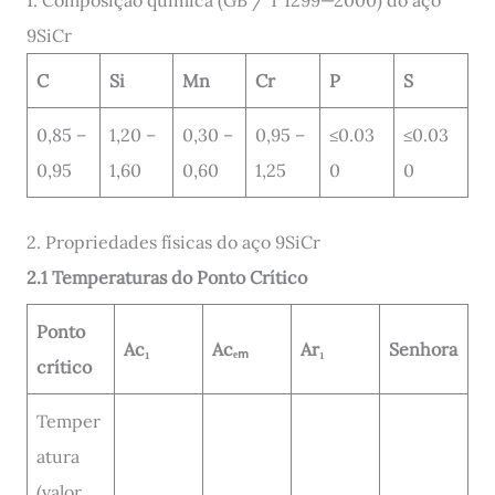
9SiCr
C
Si
Mn
Cr
P
S
0,85 –
1,20 –
0,30 –
0,95 –
≤0.03
≤0.03
0,95
1,60
0,60
1,25
0
0
2. Propriedades físicas do aço 9SiCr
2.1 Temperaturas do Ponto Crítico
Ponto
Ac₁
Acₑₘ
Ar₁
Senhora
crítico
Temper
atura
(valor