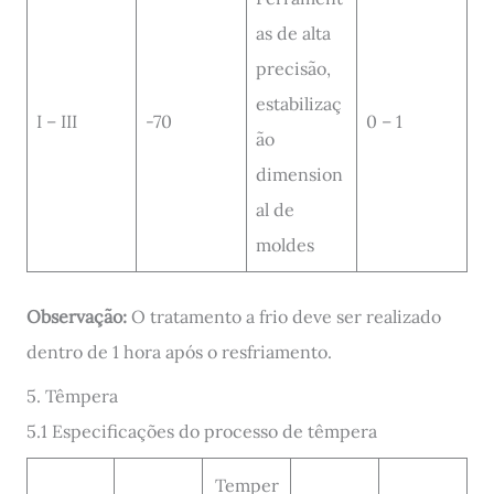
as de alta
precisão,
estabilizaç
I – III
-70
0 – 1
ão
dimension
al de
moldes
Observação:
O tratamento a frio deve ser realizado
dentro de 1 hora após o resfriamento.
5. Têmpera
5.1 Especificações do processo de têmpera
Temper