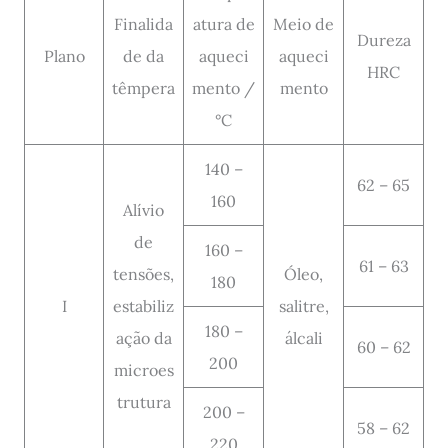
Finalida
atura de
Meio de
Dureza
Plano
de da
aqueci
aqueci
HRC
têmpera
mento /
mento
°C
140 –
62 – 65
160
Alívio
de
160 –
61 – 63
tensões,
Óleo,
180
I
estabiliz
salitre,
180 –
ação da
álcali
60 – 62
200
microes
trutura
200 –
58 – 62
220