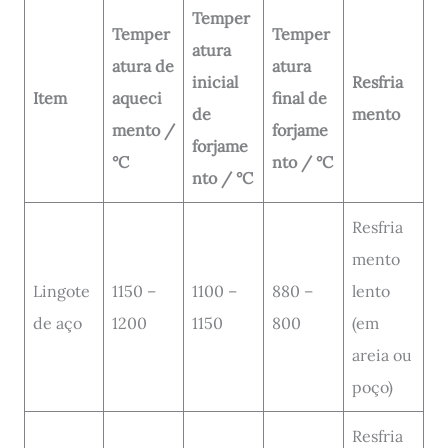
Temper
Temper
Temper
atura
atura de
atura
inicial
Resfria
Item
aqueci
final de
de
mento
mento /
forjame
forjame
°C
nto / °C
nto / °C
Resfria
mento
Lingote
1150 –
1100 –
880 –
lento
de aço
1200
1150
800
(em
areia ou
poço)
Resfria