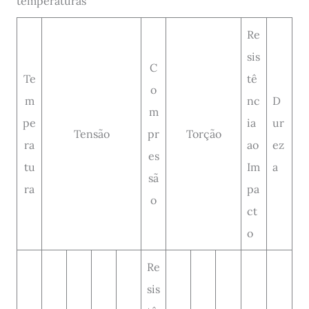
temperaturas
Re
sis
C
Te
tê
o
m
nc
D
m
pe
ia
ur
Tensão
pr
Torção
ra
ao
ez
es
tu
Im
a
sã
ra
pa
o
ct
o
Re
sis