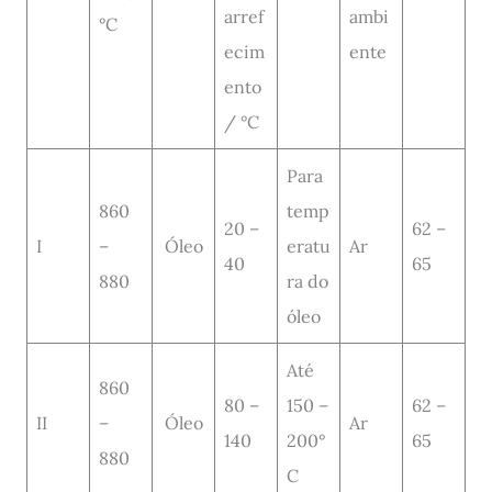
arref
ambi
°C
ecim
ente
ento
/ °C
Para
860
temp
20 –
62 –
I
–
Óleo
eratu
Ar
40
65
880
ra do
óleo
Até
860
80 –
150 –
62 –
II
–
Óleo
Ar
140
200°
65
880
C