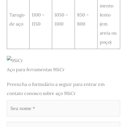
mento
Tarugo
1100 –
1050 –
850 –
lento
de aço
1150
1100
800
(em
areia ou
poço)
Aço para ferramentas 9SiCr
Preencha o formulário a seguir para entrar em
contato conosco sobre aço 9SiCr