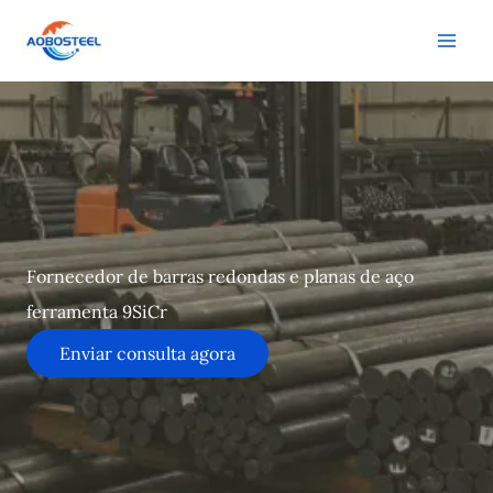
Ir
para
o
conteúdo
Fornecedor de barras redondas e planas de aço
ferramenta 9SiCr
Enviar consulta agora