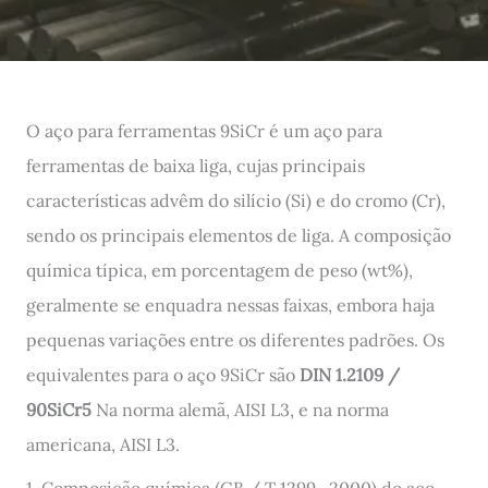
O aço para ferramentas 9SiCr é um aço para
ferramentas de baixa liga, cujas principais
características advêm do silício (Si) e do cromo (Cr),
sendo os principais elementos de liga. A composição
química típica, em porcentagem de peso (wt%),
geralmente se enquadra nessas faixas, embora haja
pequenas variações entre os diferentes padrões. Os
equivalentes para o aço 9SiCr são
DIN 1.2109 /
90SiCr5
Na norma alemã, AISI L3, e na norma
americana, AISI L3.
1. Composição química (GB / T 1299—2000) do aço