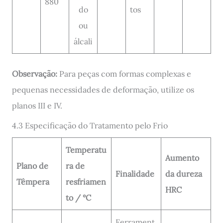
880
do
tos
ou
álcali
Observação:
Para peças com formas complexas e
pequenas necessidades de deformação, utilize os
planos III e IV.
4.3 Especificação do Tratamento pelo Frio
Temperatu
Aumento
Plano de
ra de
Finalidade
da dureza
Têmpera
resfriamen
HRC
to / °C
Ferrament