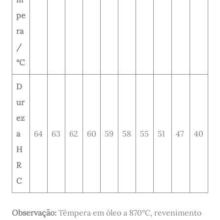
pe
ra
/
°C
D
ur
ez
a
64
63
62
60
59
58
55
51
47
40
H
R
C
Observação:
Têmpera em óleo a 870°C, revenimento