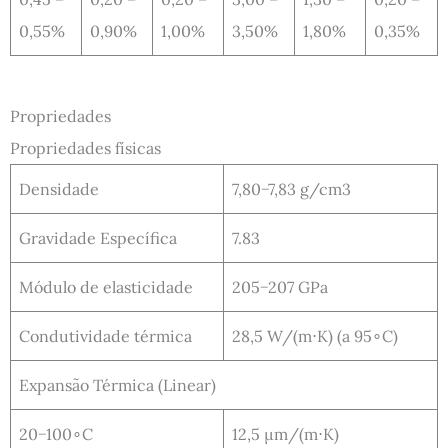
0,55%
0,90%
1,00%
3,50%
1,80%
0,35%
Propriedades
Propriedades físicas
Densidade
7,80−7,83 g/cm3
Gravidade Específica
7.83
Módulo de elasticidade
205−207 GPa
Condutividade térmica
28,5 W/(m⋅K) (a 95∘C)
Expansão Térmica (Linear)
20−100∘C
12,5 μm/(m⋅K)