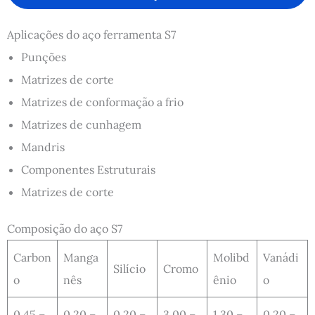
Aplicações do aço ferramenta S7
Punções
Matrizes de corte
Matrizes de conformação a frio
Matrizes de cunhagem
Mandris
Componentes Estruturais
Matrizes de corte
Composição do aço S7
Carbon
Manga
Molibd
Vanádi
Silício
Cromo
o
nês
ênio
o
0,45 –
0,20 –
0,20 –
3,00 –
1,30 –
0,20 –