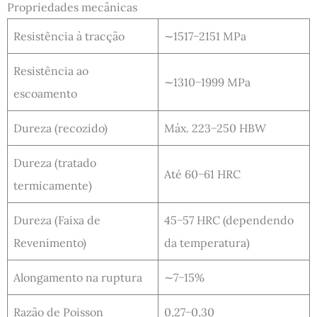
Propriedades mecânicas
Resistência à tracção
∼1517−2151 MPa
Resistência ao
∼1310−1999 MPa
escoamento
Dureza (recozido)
Máx. 223−250 HBW
Dureza (tratado
Até 60−61 HRC
termicamente)
Dureza (Faixa de
45−57 HRC (dependendo
Revenimento)
da temperatura)
Alongamento na ruptura
∼7−15%
Razão de Poisson
0,27−0,30