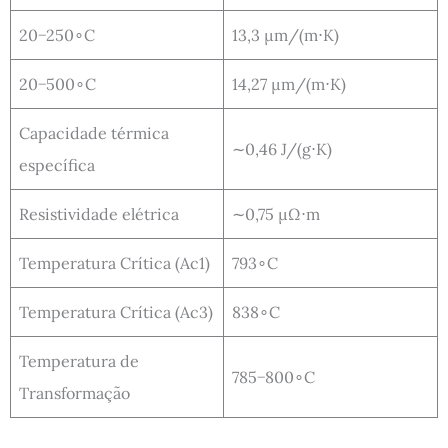
20−250∘C
13,3 μm/(m⋅K)
20−500∘C
14,27 μm/(m⋅K)
Capacidade térmica
∼0,46 J/(g⋅K)
específica
Resistividade elétrica
∼0,75 μΩ⋅m
Temperatura Crítica (Ac1)
793∘C
Temperatura Crítica (Ac3)
838∘C
Temperatura de
785−800∘C
Transformação