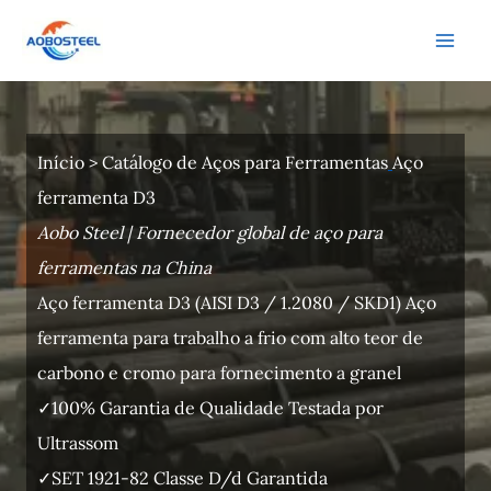
Ir
para
o
conteúdo
Início
>
Catálogo de Aços para Ferramentas
Aço
ferramenta D3
Aobo Steel | Fornecedor global de aço para
ferramentas na China
Aço ferramenta D3 (AISI D3 / 1.2080 / SKD1) Aço
ferramenta para trabalho a frio com alto teor de
carbono e cromo para fornecimento a granel
✓100% Garantia de Qualidade Testada por
Ultrassom
✓SET 1921-82 Classe D/d Garantida