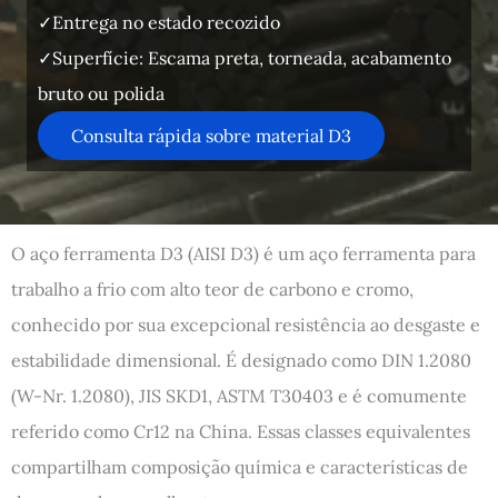
✓Entrega no estado recozido
✓Superfície: Escama preta, torneada, acabamento
bruto ou polida
Consulta rápida sobre material D3
O aço ferramenta D3 (AISI D3) é um aço ferramenta para
trabalho a frio com alto teor de carbono e cromo,
conhecido por sua excepcional resistência ao desgaste e
estabilidade dimensional. É designado como DIN 1.2080
(W-Nr. 1.2080), JIS SKD1, ASTM T30403 e é comumente
referido como Cr12 na China. Essas classes equivalentes
compartilham composição química e características de