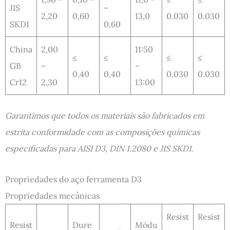
JIS
–
2,20
0,60
13,0
0.030
0.030
SKD1
0,60
China
2,00
11:50
≤
≤
≤
≤
GB
–
–
0,40
0,40
0.030
0.030
Cr12
2,30
13:00
Garantimos que todos os materiais são fabricados em
estrita conformidade com as composições químicas
especificadas para AISI D3, DIN 1.2080 e JIS SKD1.
Propriedades do aço ferramenta D3
Propriedades mecânicas
Resist
Resist
Resist
Dure
Módu