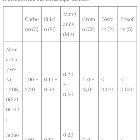
Mang
Carbo
Silíci
Crom
Fósfo
Enxof
anês
no (C)
o (Si)
o (Cr)
ro (P)
re (S)
(Mn)
Alem
anha
/W-
0,20
Nr.
1,90 –
0,10 –
11,0 –
≤
≤
–
1.208
2,20
0,60
13,0
0.030
0.030
0,60
0(X21
0Cr12
)
Japão
0,20
1,90 –
0,10 –
11,0 –
≤
≤