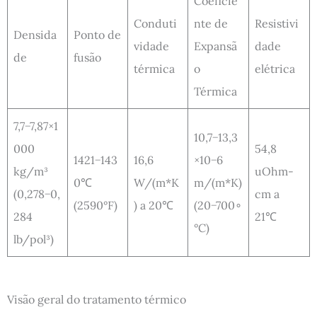
Coeficie
Conduti
nte de
Resistivi
Densida
Ponto de
vidade
Expansã
dade
de
fusão
térmica
o
elétrica
Térmica
7,7−7,87×1
10,7−13,3
000
54,8
1421−143
16,6
×10−6
kg/m³
uOhm-
0℃
W/(m*K
m/(m*K)
(0,278−0,
cm a
(2590°F)
) a 20℃
(20−700∘
284
21℃
°C)
lb/pol³)
Visão geral do tratamento térmico