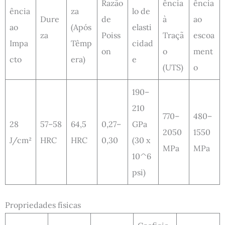
Razão
ência
ência
ência
za
lo de
Dure
de
à
ao
ao
(Após
elasti
za
Poiss
Traçã
escoa
Impa
Têmp
cidad
on
o
ment
cto
era)
e
(UTS)
o
190–
210
770–
480–
28
57–58
64,5
0,27–
GPa
2050
1550
J/cm²
HRC
HRC
0,30
(30 x
MPa
MPa
10^6
psi)
Propriedades físicas