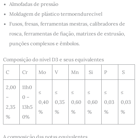
Almofadas de pressão
Moldagem de plástico termoendurecível
Fusos, fresas, ferramentas mestras, calibradores de
rosca, ferramentas de fiação, matrizes de extrusão,
punções complexos e êmbolos.
Composição do nível D3 e seus equivalentes
C
Cr
Mo
V
Mn
Si
P
S
2,00
11h0
≤
≤
≤
≤
≤
≤
–
0 –
0,40
0,35
0,60
0,60
0,03
0,03
2,35
13h5
%
%
%
%
%
%
%
0%
A composição das notas equivalentes