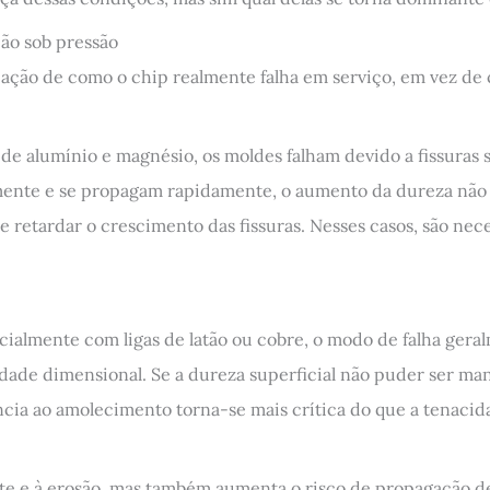
ção sob pressão
cação de como o chip realmente falha em serviço, em vez de
de alumínio e magnésio, os moldes falham devido a fissuras s
mente e se propagam rapidamente, o aumento da dureza não 
a e retardar o crescimento das fissuras. Nesses casos, são n
almente com ligas de latão ou cobre, o modo de falha gera
dade dimensional. Se a dureza superficial não puder ser ma
ência ao amolecimento torna-se mais crítica do que a tenacid
e e à erosão, mas também aumenta o risco de propagação de 