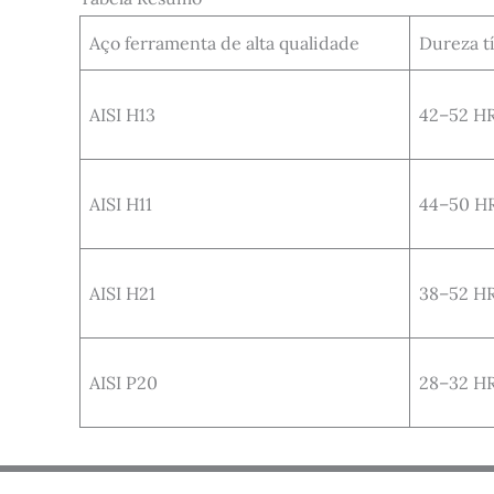
Aço ferramenta de alta qualidade
Dureza t
AISI H13
42–52 H
AISI H11
44–50 H
AISI H21
38–52 H
AISI P20
28–32 H