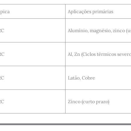
ípica
Aplicações primárias
RC
Alumínio, magnésio, zinco (u
RC
Al, Zn (Ciclos térmicos severo
RC
Latão, Cobre
RC
Zinco (curto prazo)