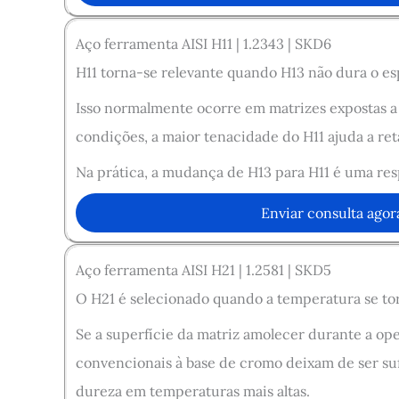
Aço ferramenta AISI H11 | 1.2343 | SKD6
H11 torna-se relevante quando H13 não dura o es
Isso normalmente ocorre em matrizes expostas a 
condições, a maior tenacidade do H11 ajuda a reta
Na prática, a mudança de H13 para H11 é uma res
Enviar consulta agor
Aço ferramenta AISI H21 | 1.2581 | SKD5
O H21 é selecionado quando a temperatura se tor
Se a superfície da matriz amolecer durante a op
convencionais à base de cromo deixam de ser sufi
dureza em temperaturas mais altas.