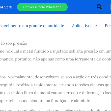
Pesqu
94 5370
Converse pelo WhatsApp
rnecimento em grande quantidade
Aplicativos
Por
ção sob pressão
me no qual o metal fundido é injetado sob alta pressão em u
ncionando, portanto, não apenas como uma ferramenta de 
ios. Normalmente, desenvolvem-se sob a ação de três condiç
seguida, resfriada rapidamente, criando tensões cíclicas qu
ão e o rápido fluxo de metal causam erosão e deformação loca
perfície, especialmente na fundição de alumínio.
nça dessas condições, mas sim qual delas se torna dominante