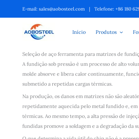
Ir
E-mail:
sales@aobosteel.com
|
Telefone: +86 180 62
para
o
Início
Produtos
Fo
conteúdo
Seleção de aço ferramenta para matrizes de fundi
A fundição sob pressão é um processo de alto volu
molde absorve e libera calor continuamente, fu
submetido a repetidas cargas térmicas.
Na produção, os danos em matrizes não são aleatór
repetidamente aquecida pelo metal fundido e, em 
térmicas. Ao mesmo tempo, a alta pressão de injeç
fundidas promove a soldagem e a degradação da su
O que determina a vida útil do chip não é a prese