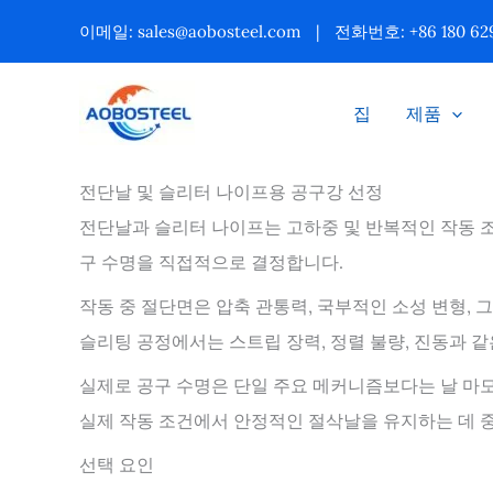
콘
이메일:
sales@aobosteel.com
|
전화번호: +86 180 629
텐
츠
집
제품
로
건
전단날 및 슬리터 나이프용 공구강 선정
너
전단날과 슬리터 나이프는 고하중 및 반복적인 작동 
뛰
구 수명을 직접적으로 결정합니다.
기
작동 중 절단면은 압축 관통력, 국부적인 소성 변형,
슬리팅 공정에서는 스트립 장력, 정렬 불량, 진동과 
실제로 공구 수명은 단일 주요 메커니즘보다는 날 마모
실제 작동 조건에서 안정적인 절삭날을 유지하는 데 
선택 요인