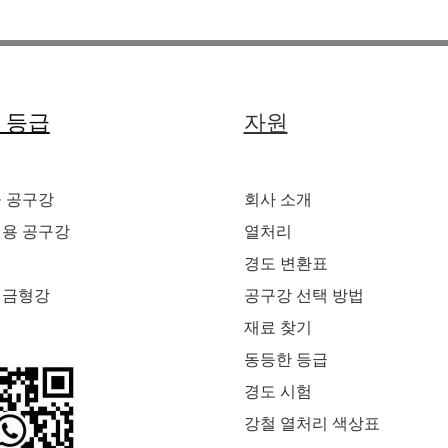
 등급
자원
공 공구강
회사 소개
업용 공구강
열처리
경도 변환표
 금형강
공구강 선택 방법
재료 찾기
동등한 등급
경도 시험
강철 열처리 색상표