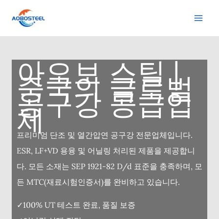
콘
텐
츠
로
아오보 스틸 |
건
중국의 글로벌
너
공구강 공급업
뛰
체
기
프리미엄 단조 및 열간압연 공구강 전문업체입니다.
ESR, LF+VD 용융 및 어닐링 처리된 제품을 제공합니
다. 모든 소재는 SEP 1921-82 D/d 표준을 충족하며, 모
든 MTC(재료시험인증서)를 완비하고 있습니다.
✓100% UT 테스트 완료, 품질 보증