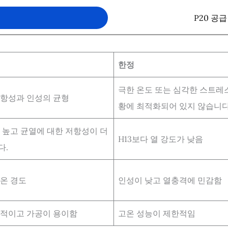
요
P20 공
한정
극한 온도 또는 심각한 스트레
항성과 인성의 균형
황에 최적화되어 있지 않습니다
 높고 균열에 대한 저항성이 더
H13보다 열 강도가 낮음
다.
온 경도
인성이 낮고 열충격에 민감함
율적이고 가공이 용이함
고온 성능이 제한적임