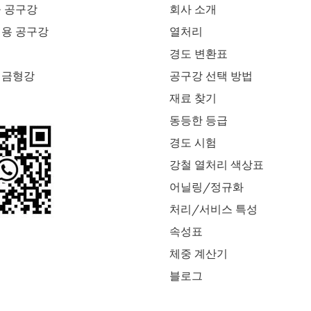
공 공구강
회사 소개
업용 공구강
열처리
경도 변환표
 금형강
공구강 선택 방법
재료 찾기
동등한 등급
경도 시험
강철 열처리 색상표
어닐링/정규화
처리/서비스 특성
속성표
체중 계산기
블로그