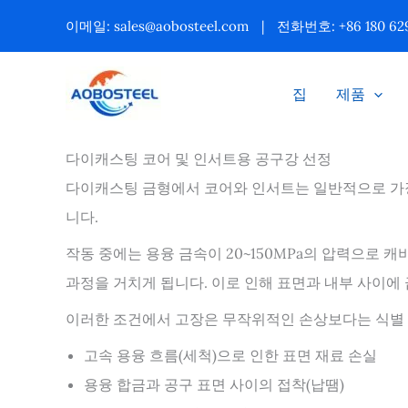
콘
이메일:
sales@aobosteel.com
|
전화번호: +86 180 629
텐
츠
집
제품
로
건
다이캐스팅 코어 및 인서트용 공구강 선정
너
다이캐스팅 금형에서 코어와 인서트는 일반적으로 가장 
뛰
니다.
기
작동 중에는 용융 금속이 20~150MPa의 압력으로 
과정을 거치게 됩니다. 이로 인해 표면과 내부 사이에
이러한 조건에서 고장은 무작위적인 손상보다는 식별 
고속 용융 흐름(세척)으로 인한 표면 재료 손실
용융 합금과 공구 표면 사이의 접착(납땜)